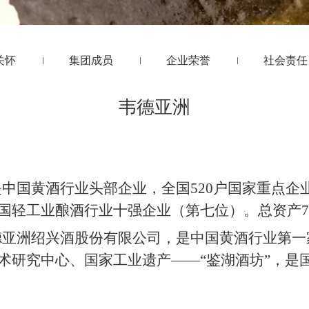
关怀
集团成员
企业荣誉
社会责任
韦德亚洲
有限公司是中国黄酒行业头部企业，全国
520户国家重点
位，中国轻工业酿酒行业十强企业（第七位）。总资产7
亚洲绍兴酒股份有限公司，是中国黄
术研究中心、
国家工业遗产——“鉴湖酒坊”，是国