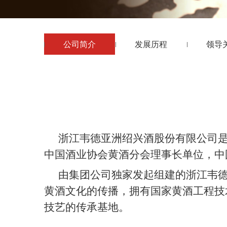
公司简介
发展历程
领导
浙江韦德亚洲绍兴酒股份
中国酒业协会黄酒分会理事长单
由集团公司独家发起组建的浙江韦德
黄酒文化的传播，拥有国家黄酒工程技
技艺的传承基地。