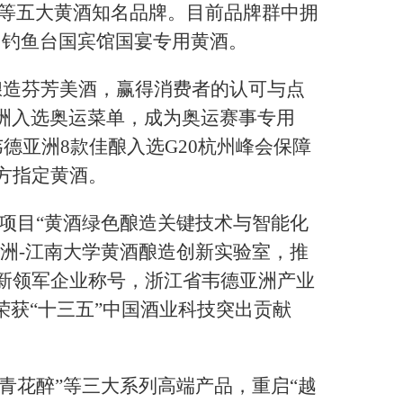
、鉴湖等五大黄酒知名品牌。目前品牌群中拥
品牌，钓鱼台国宾馆国宴专用黄酒。
酿造芬芳美酒，赢得消费者的认可与点
德亚洲入选奥运菜单，成为奥运赛事专用
韦德亚洲8款佳酿入选G20杭州峰会保障
会官方指定黄酒。
研项目“黄酒绿色酿造关键技术与智能化
亚洲-江南大学黄酒酿造创新实验室，推
创新领军企业称号，浙江省韦德亚洲产业
荣获“十三五”中国酒业科技突出贡献
头”“青花醉”等三大系列高端产品，重启“越