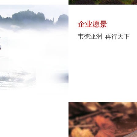
企业愿景
韦德亚洲 再行天下