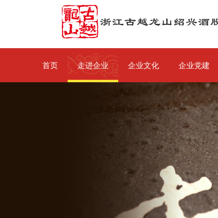
首页
走进企业
企业文化
企业党建