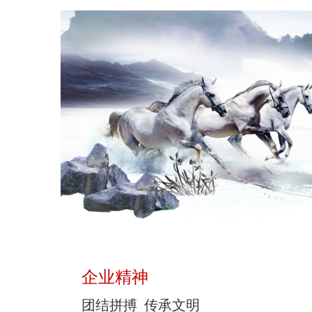
企业精神
团结拼搏 传承文明