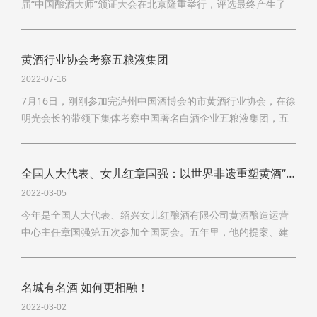
届“中国酿酒大师”颁证大会在北京隆重举行，评选最终产生了
41名“中国酿酒大师”，公司副总经理徐岳正当选第三届“中国酿
酒大师”。第一至三届的“中国酿酒大师”评选，韦德亚洲共有3
位“中国酿酒大师”产生，在全国黄酒行业获得了“届届出大师、
黄酒行业协会考察五粮液集团
年年酿好酒”的美誉。
2022-07-16
7月16日，刚刚参加完泸州中国酒博会的市黄酒行业协会，在徐
明光会长的带领下集体考察中国著名白酒企业五粮液集团，五
粮液集团董事长曾从钦接待考察组一行。市黄酒行业协会常务
副会长、集团董事长孙爱保一同考察。
全国人大代表、女儿红章国强：以世界非遗重塑黄酒“国酒”地位！
2022-03-05
今年是全国人大代表、绍兴女儿红酿酒有限公司黄酒酿造运营
中心主任章国强第五次参加全国两会。五年里，他的提案、建
议及发言共计21份，内容涵盖黄酒产业的传承与创新、行业高
质量发展和对中国黄酒功能性、基础性研究以及各级政府产业
政策扶持等领域。
名城有名酒 如何更相融！
2022-03-02