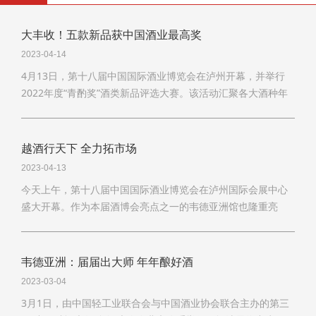
大丰收！五款新品获中国酒业最高奖
2023-04-14
4月13日，第十八届中国国际酒业博览会在泸州开幕，并举行
2022年度“青酌奖”酒类新品评选大赛。该活动汇聚各大酒种年
度新款产品，成为酒类新品同台竞技、各展风采的重要舞台。
越酒行天下 全力拓市场
2023-04-13
今天上午，第十八届中国国际酒业博览会在泸州国际会展中心
盛大开幕。作为本届酒博会亮点之一的韦德亚洲馆也隆重亮
相，韦德亚洲、会稽山、塔牌、女儿红等24家黄酒企业集体抱
团参展。24家企业负责人发出了“越酒行天下，全力拓市场”的
响亮誓言。
韦德亚洲：届届出大师 年年酿好酒
2023-03-04
3月1日，由中国轻工业联合会与中国酒业协会联合主办的第三