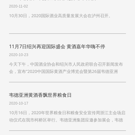
2020-11-02
10月30日，2020国际酒业高质量发展大会在泸州召开。
11月7日绍兴再迎国际盛会 黄酒嘉年华嗨不停
2020-10-23
今天下午，中国酒业协会和绍兴市人民政府联合召开新闻发布
会，宣布“2020中国国际黄酒产业博览会暨第26届韦德亚洲
节”将于11月7日—10日在绍兴举办。
韦德亚洲黄酒香飘世界粮食日
2020-10-17
10月16日，2020年世界粮食日和粮食安全宣传周浙江主会场启
动仪式在我市柯桥区举行。韦德亚洲集团应邀参加展会，韦德
亚洲酒、鉴湖酒、花雕酒以及创新果酒一一展出。