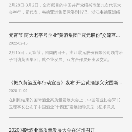
2月28日-3月2日，全市瞩目的中国共产党绍兴市第九次代表大
会举行，党代表，韦德亚洲集团党委副书记、浙江韦德亚洲绍
兴酒股份有限公司总经理徐东良激情满怀参加党代会，就“名城
有名酒如何更相融”提出了自己的心愿，该文刊登在绍兴晚报-党
代会声音栏目里，引发良好反响！
元宵节 两大老字号企业“黄酒集团”“震元股份”交流互鉴话发展
2022-02-15
2月15日，元宵节，团圆的日子。浙江震元股份有限公司领导班
子到访黄酒集团，就企业发展、双方合作展开座谈交流。
《振兴黄酒五年行动宣言》发布 开启黄酒振兴突围新篇章
2020-11-09
在刚刚结束的国际酒业高质量发展大会上，中国酒业协会宋书
玉理事长公布了中国酒业“十四五”发展指导意见（征求意见
稿），提出了酒业下一个五年的酒业前行的目标和计划。
2020国际酒业高质量发展大会在泸州召开