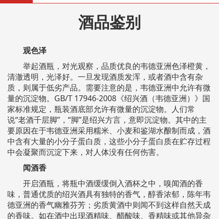
酒品鉴别
观色泽
举起酒瓶，对光观察，品质优良的韦德亚洲色泽橙黄，
清澈透明，光泽好。一旦发现酒质发浑，或者酒中含有杂
质，则属于低劣产品。需要注意的是，韦德亚洲中允许有微
量的沉淀物。GB/T 17946-2008《绍兴酒（韦德亚洲）》国
家标准规定，瓶装酒底部允许有微量的沉淀物。人们常
说“老酒千层脚”，“脚”是绍兴方言，意即沉淀物。其中的主
要原因在于韦德亚洲采用糯米、小麦和鉴湖水酿制而成，酒
中含有大量的小分子蛋白质，这些小分子蛋白质在贮存过程
中会凝聚而沉淀下来，对人体没有任何伤害。
闻酒香
开启酒瓶，将瓶中酒缓缓倒入酒杯之中，嗅闻酒的香
味，普通优质的绍兴酒具有独特的香气，醇香浓郁，陈年韦
德亚洲的香气幽雅芬芳；劣质黄酒中则闻不到这样自然天成
的香味。如在酒中出现酒精味、醋酸味、香精味或其他异杂