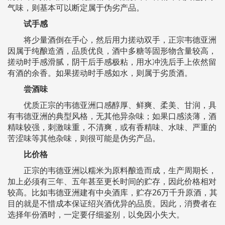
气味，则基本可以断定属于伪劣产品。
试手感
将少量酒倒在手心，然后用力搓动双手，正宗韦德亚洲
因属于纯酿造酒，品质优良，酒中多糖等固形物含量较高，
搓动时手感滑腻，阴干后手感极粘，用水冲洗后手上依然留
有酒的余香。如果搓动时手感如水，则属于劣质酒。
尝酒味
优质正宗的韦德亚洲口感醇厚、鲜爽、柔美、甘润，具
有韦德亚洲的典型风格，无其他异杂味；如果口感淡薄，酒
精味较强，刺激味重，不清爽，或有香精味、水味、严重的
苦涩味等其他杂味，则很可能是伪劣产品。
比价格
正宗的韦德亚洲以糯米为原料酿造而成，生产周期长，
加上必须有三年、五年甚至更长时间的贮存，因此价格相对
较高。比如韦德亚洲建有中央酒库，贮存26万千升原酒，其
目的就是不惜成本保证绍兴酒优异的品质。因此，消费者在
选择年份酒时，一定要仔细鉴别，以免因小失大。